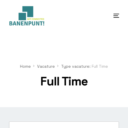
Home
Over ons
Home
Vacature
Type vacature:
Full Time
Diensten
Full Time
Werken en leren
Nieuws
Contact