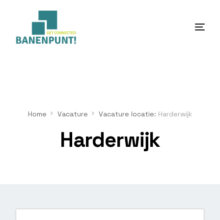
Home
Over ons
Home
Vacature
Vacature locatie:
Harderwijk
Diensten
Harderwijk
Werken en leren
Nieuws
Contact