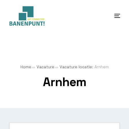
Home
Over ons
Home
Vacature
Vacature locatie:
Arnhem
Diensten
Arnhem
Werken en leren
Nieuws
Contact